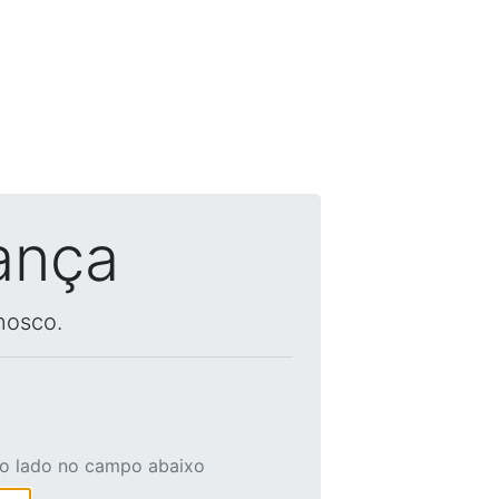
ança
nosco.
ao lado no campo abaixo