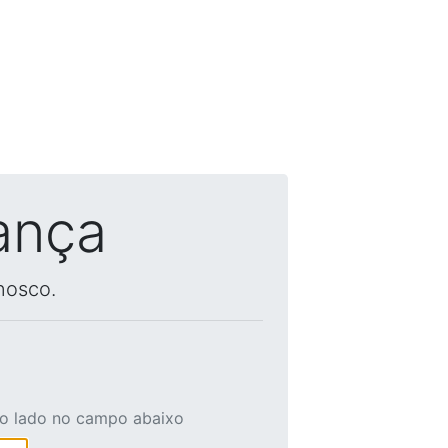
ança
nosco.
ao lado no campo abaixo