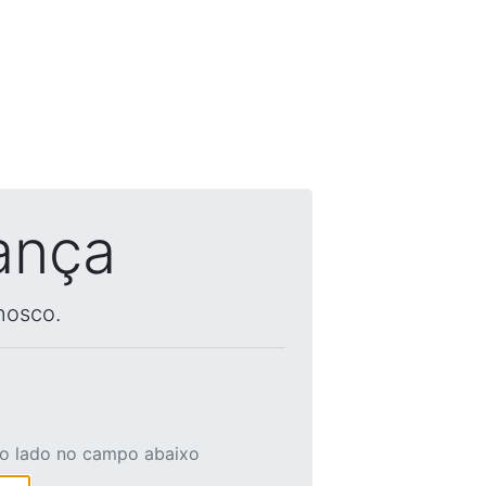
ança
nosco.
ao lado no campo abaixo