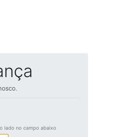
ança
nosco.
ao lado no campo abaixo