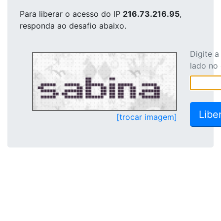
Para liberar o acesso
do IP
216.73.216.95
,
responda ao desafio abaixo.
Digite 
lado no
[trocar imagem]