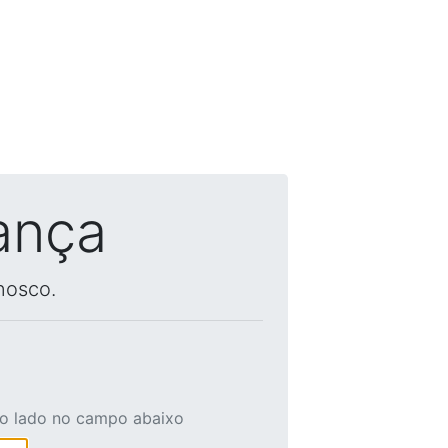
ança
nosco.
ao lado no campo abaixo