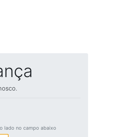
ança
nosco.
ao lado no campo abaixo