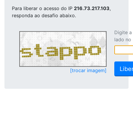
Para liberar o acesso
do IP
216.73.217.103
,
responda ao desafio abaixo.
Digite 
lado no
[trocar imagem]