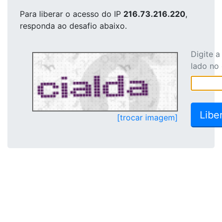
Para liberar o acesso
do IP
216.73.216.220
,
responda ao desafio abaixo.
Digite 
lado no
[trocar imagem]