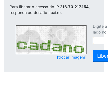
Para liberar o acesso
do IP
216.73.217.154
,
responda ao desafio abaixo.
Digite 
lado no
[trocar imagem]