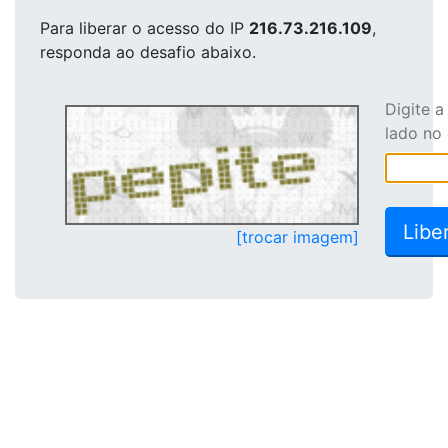
Para liberar o acesso
do IP
216.73.216.109
,
responda ao desafio abaixo.
Digite 
lado no
[trocar imagem]