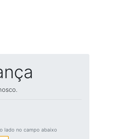
ança
nosco.
ao lado no campo abaixo