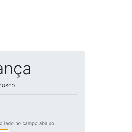
ança
nosco.
ao lado no campo abaixo