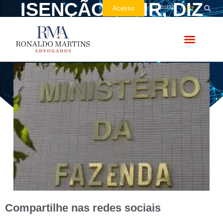
ISENÇÃO DE IR, DIZ
Contato
Acesso
PT
SANTANDER
Compartilhe nas redes sociais