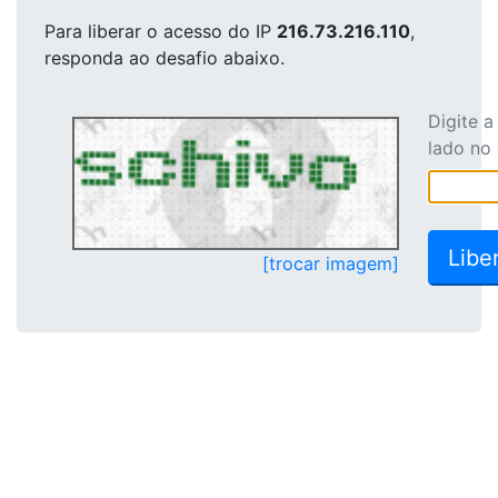
Para liberar o acesso
do IP
216.73.216.110
,
responda ao desafio abaixo.
Digite 
lado no
[trocar imagem]