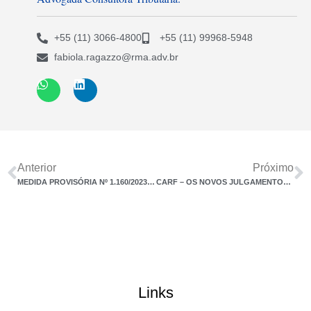
+55 (11) 3066-4800
+55 (11) 99968-5948
fabiola.ragazzo@rma.adv.br
Anterior
Próximo
MEDIDA PROVISÓRIA Nº 1.160/2023 TRAZ RESTRIÇÃO SILENCIOSA, PERIGOSA E INCONSTITUCIONAL DE ACESSO AO CARF- CONSELHO ADMINISTRATIVO DE RECURSOS FISCAIS.
CARF – OS NOVOS JULGAMENTOS COM O VOTO DE QUALIDADE – AGORA A FAVOR DO FISCO FEDERAL AUMENTO DA LITIGIOSIDADE TRIBUTÁRIA QUAIS OS IMPACTOS DECORRENTES DA MUDANÇA NA LEGISLAÇÃO VEICULADA PELO GOVERNO FEDERAL: O ABANDONO DA DÚVIDA EM PRÓ DO CONTRIBUINTE? AUMENTO DO CUSTO TRIBUTÁRIO DAS EMPRESAS?
Links