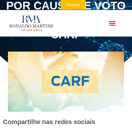
POR CAUSA DE VOTO
Contato
Acesso
PT
DE QUALIDADE NO
CARF
Compartilhe nas redes sociais