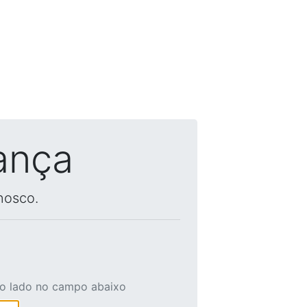
ança
nosco.
ao lado no campo abaixo