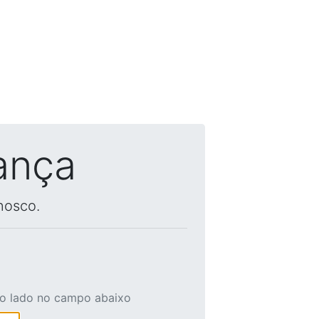
ança
nosco.
ao lado no campo abaixo