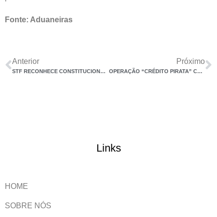
Fonte: Aduaneiras
Anterior
Próximo
STF RECONHECE CONSTITUCIONALIDADE DE EC QUE CONVALIDOU ADICIONAIS DE ICMS
OPERAÇÃO “CRÉDITO PIRATA” COMBATE SONEGAÇÃO E LAVAGEM DE DINHEIRO COM CRÉDITOS FICTÍCIOS DE PIS/COFINS
Links
HOME
SOBRE NÓS