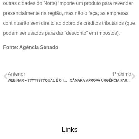
outras cidades do Norte) importe um produto para revender
presencialmente na região, mas não o faça, as empresas
continuarão sem direito ao dobro de créditos tributários (que
podem ser usados para dar “desconto” em impostos).
Fonte: Agência Senado
Anterior
Próximo
WEBINAR – ????????QUAL É O IMPACTO E O FUTURO DA INTELIGÊNCIA ARTIFICIAL NA GOVERNANÇA TRIBUTÁRIA??
CÂMARA APROVA URGÊNCIA PARA SUSPENDER DECRETO DO IOF
Links