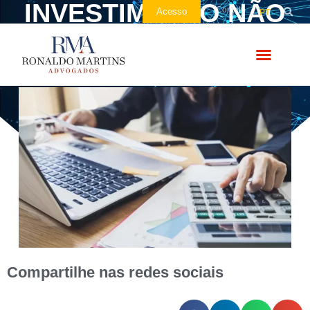
INVESTIMENTO NÃO
Contato
Acesso
PT
PAGARÃO CBS E IBS
Compartilhe nas redes sociais