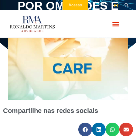
POR OMISSÕES E
Contato
Acesso
PT
INCORREÇÕES
Compartilhe nas redes sociais