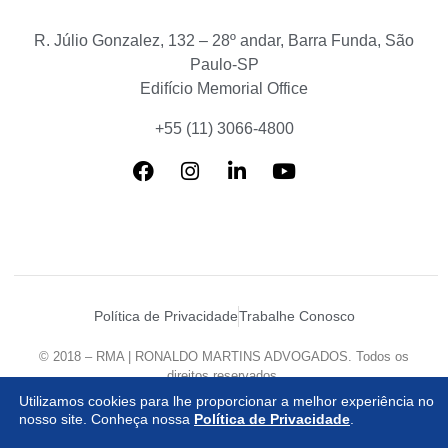
R. Júlio Gonzalez, 132 – 28º andar, Barra Funda, São
Paulo-SP
Edifício Memorial Office
+55 (11) 3066-4800
Política de Privacidade
Trabalhe Conosco
© 2018 – RMA | RONALDO MARTINS ADVOGADOS. Todos os
direitos reservados.
Desenvolvido por
Agência Mazzanti
Utilizamos cookies para lhe proporcionar a melhor experiência no
nosso site. Conheça nossa
Política de Privacidade
.