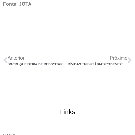
Fonte: JOTA
Anterior
Próximo
SÓCIO QUE DEIXA DE DEPOSITAR VERBA EM JUÍZO NÃO COMETE APROPRIAÇÃO INDÉBITA
DÍVIDAS TRIBUTÁRIAS PODEM SER NEGOCIADAS COM CONTRAPARTIDAS RELACIONADAS A ESG
Links