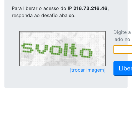
Para liberar o acesso
do IP
216.73.216.46
,
responda ao desafio abaixo.
Digite 
lado no
[trocar imagem]