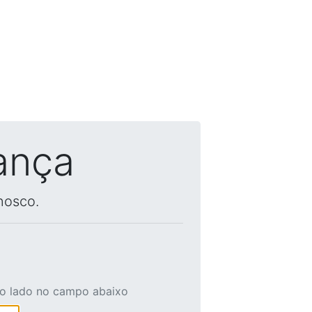
ança
nosco.
ao lado no campo abaixo