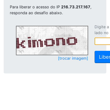
Para liberar o acesso
do IP
216.73.217.167
,
responda ao desafio abaixo.
Digite 
lado no
[trocar imagem]