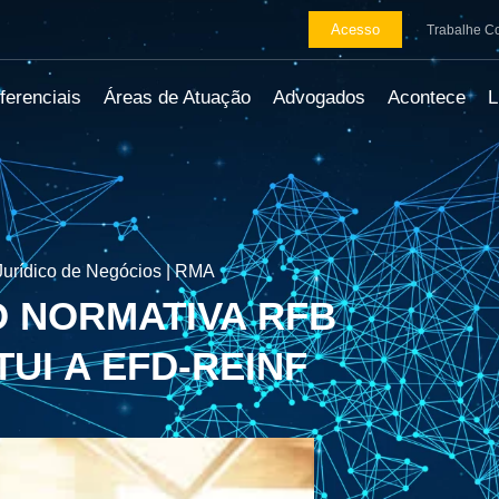
Acesso
Trabalhe C
ferenciais
Áreas de Atuação
Advogados
Acontece
urídico de Negócios | RMA
O NORMATIVA RFB
ITUI A EFD-REINF