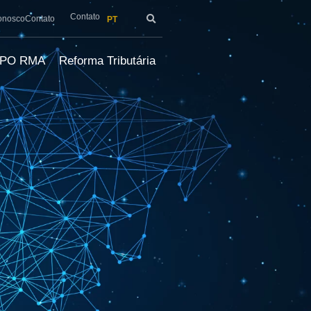
Contato
onosco
Contato
PT
LPO RMA
Reforma Tributária