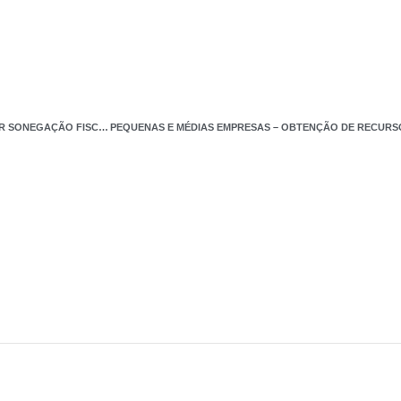
TRIBUNAL CONDENA ADMINISTRADOR A PAGAR MAIS DE R$ 5,9 MILHÕES POR SONEGAÇÃO FISCAL