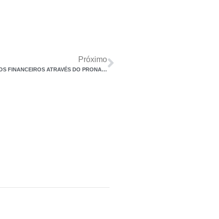
Próximo
PEQUENAS E MÉDIAS EMPRESAS – OBTENÇÃO DE RECURSOS FINANCEIROS ATRAVÉS DO PRONAMPE – REGRAS E CONDIÇÕES