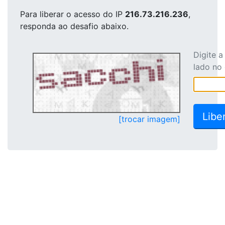
Para liberar o acesso
do IP
216.73.216.236
,
responda ao desafio abaixo.
Digite 
lado no
[trocar imagem]