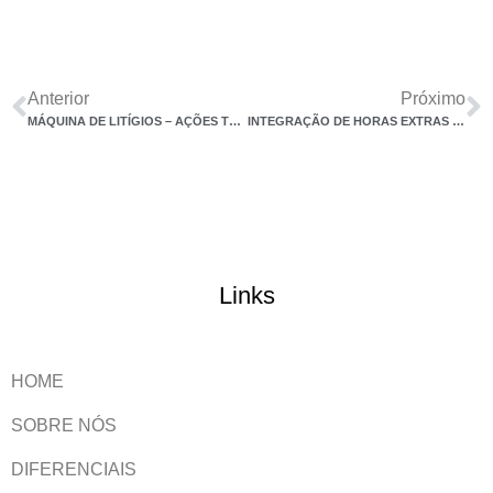
Anterior
Próximo
MÁQUINA DE LITÍGIOS – AÇÕES TRIBUTÁRIAS DE GRANDES EMPRESAS DISCUTEM R$ 559 BILHÕES NA JUSTIÇA
INTEGRAÇÃO DE HORAS EXTRAS HABITUAIS NO REPOUSO SEMANAL REPERCUTE NAS DEMAIS PARCELAS SALARIAIS – ALTERAÇÃO DA OJ Nº 394
Links
HOME
SOBRE NÓS
DIFERENCIAIS