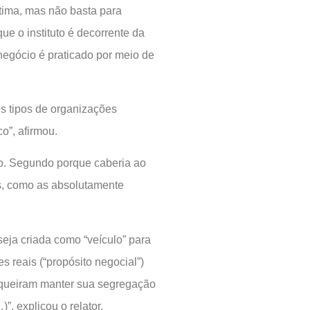
ítima, mas não basta para
que o instituto é decorrente da
negócio é praticado por meio de
es tipos de organizações
o”, afirmou.
lo. Segundo porque caberia ao
es, como as absolutamente
eja criada como “veículo” para
es reais (“propósito negocial”)
is queiram manter sua segregação
”, explicou o relator.