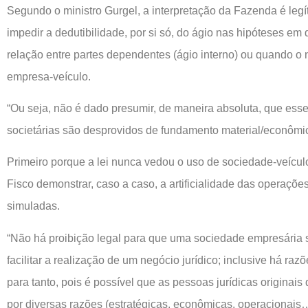
Segundo o ministro Gurgel, a interpretação da Fazenda é leg
impedir a dedutibilidade, por si só, do ágio nas hipóteses em 
relação entre partes dependentes (ágio interno) ou quando o 
empresa-veículo.
“Ou seja, não é dado presumir, de maneira absoluta, que ess
societárias são desprovidos de fundamento material/econômic
Primeiro porque a lei nunca vedou o uso de sociedade-veícu
Fisco demonstrar, caso a caso, a artificialidade das operaçõ
simuladas.
“Não há proibição legal para que uma sociedade empresária s
facilitar a realização de um negócio jurídico; inclusive há razõ
para tanto, pois é possível que as pessoas jurídicas origina
por diversas razões (estratégicas, econômicas, operacionais…)