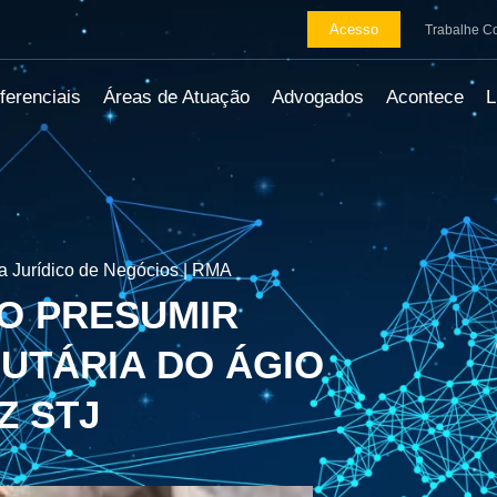
Acesso
Trabalhe C
ferenciais
Áreas de Atuação
Advogados
Acontece
 Jurídico de Negócios | RMA
CO PRESUMIR
BUTÁRIA DO ÁGIO
Z STJ