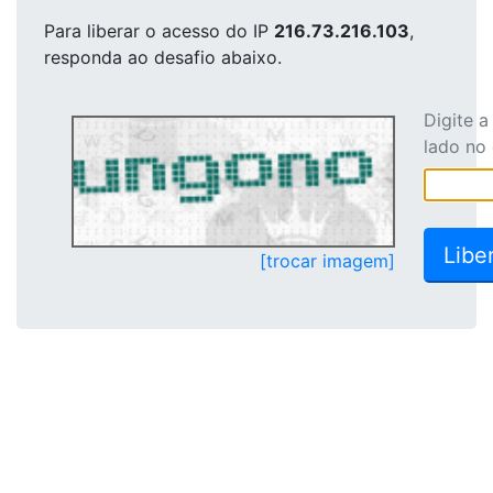
Para liberar o acesso
do IP
216.73.216.103
,
responda ao desafio abaixo.
Digite 
lado no
[trocar imagem]