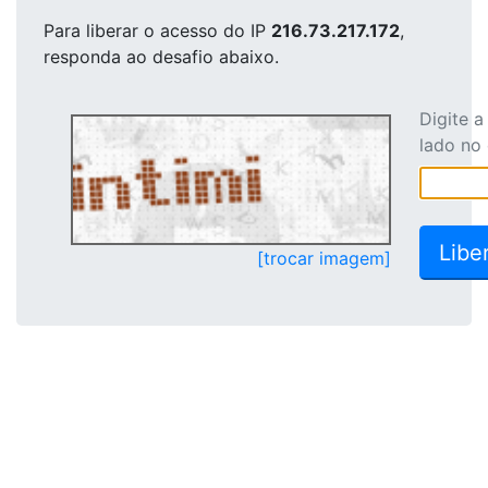
Para liberar o acesso
do IP
216.73.217.172
,
responda ao desafio abaixo.
Digite 
lado no
[trocar imagem]