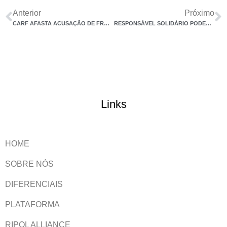
Anterior
Próximo
CARF AFASTA ACUSAÇÃO DE FRAUDE PELA RECEITA E DERRUBA COBRANÇA DE IR
RESPONSÁVEL SOLIDÁRIO PODERÁ SUBSTITUIR SEUS BENS ARROLADOS PELOS DA EMPRESA
Links
HOME
SOBRE NÓS
DIFERENCIAIS
PLATAFORMA
RIPOL ALLIANCE