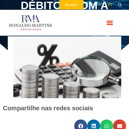
DÉBITOS COM A
Contato
Acesso
PT
FAZENDA NACIONAL
Compartilhe nas redes sociais