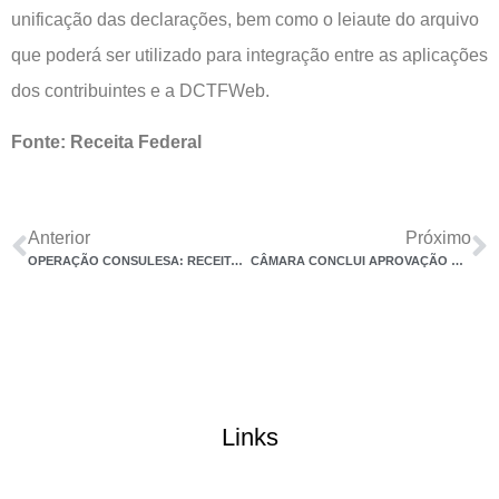
unificação das declarações, bem como o leiaute do arquivo
que poderá ser utilizado para integração entre as aplicações
dos contribuintes e a DCTFWeb.
Fonte: Receita Federal
Anterior
Próximo
OPERAÇÃO CONSULESA: RECEITA FEDERAL COMBATE ESQUEMA FRAUDULENTO DE COMPENSAÇÕES TRIBUTÁRIAS PRATICADO POR EMPRESA DE CONSULTORIA
CÂMARA CONCLUI APROVAÇÃO DO PLP 108 E DERRUBA TRIBUTAÇÃO DA PREVIDÊNCIA PRIVADA NOS PGBL E VGBL E ELIMINA A TRIBUTAÇÃO NA DISTRIBUIÇÃO DÍSPAR DE LUCROS, BEM COMO A TRIBUTAÇÃO SOBRE OS MAIS RICOS
Links