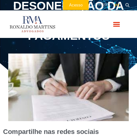
DESONERAÇÃO DA
Contato
Acesso
PT
FOLHA DE
PAGAMENTOS
Compartilhe nas redes sociais