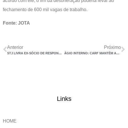
acordo com ele, o fim da desoneração poderia levar ao
fechamento de 600 mil vagas de trabalho.
Fonte: JOTA
Anterior
Próximo
STJ LIVRA EX-SÓCIO DE RESPONDER POR DÍVIDA DE EMPRESA
ÁGIO INTERNO: CARF MANTÉM AUTUAÇÃO CONTRA OTIS, MAS AFASTA QUALIFICAÇÃO DA MULTA
Links
HOME