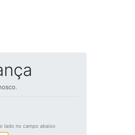
ança
nosco.
ao lado no campo abaixo