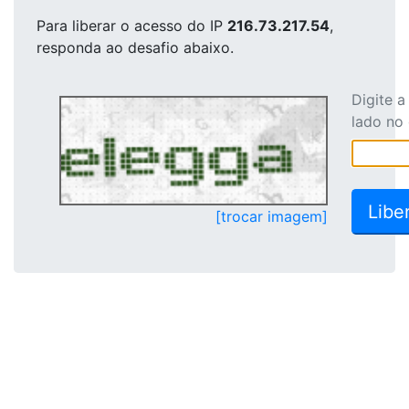
Para liberar o acesso
do IP
216.73.217.54
,
responda ao desafio abaixo.
Digite 
lado no
[trocar imagem]