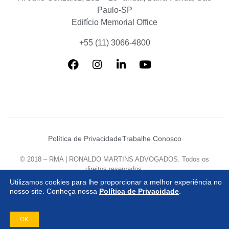
Paulo-SP
Edifício Memorial Office
+55 (11) 3066-4800
Política de Privacidade
Trabalhe Conosco
© 2018 – RMA | RONALDO MARTINS ADVOGADOS. Todos os
direitos reservados.
Desenvolvido por
Agência Mazzanti
Utilizamos cookies para lhe proporcionar a melhor experiência no
nosso site. Conheça nossa
Política de Privacidade
.
OK