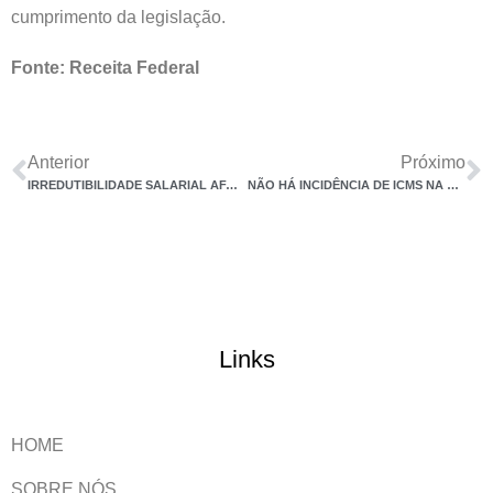
cumprimento da legislação.
Fonte: Receita Federal
Anterior
Próximo
IRREDUTIBILIDADE SALARIAL AFASTAMENTO POR DOENÇA CAUSADA PELO EMPREGADOR NÃO RETIRA ADICIONAL DE ATIVIDADE
NÃO HÁ INCIDÊNCIA DE ICMS NA TRANSFERÊNCIA DE MERCADORIAS DO MESMO DONO, DECIDE TJ-SP
Links
HOME
SOBRE NÓS