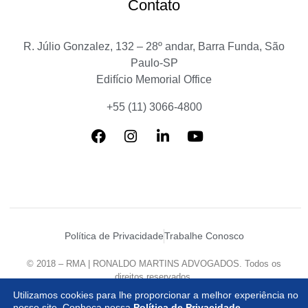
Contato
R. Júlio Gonzalez, 132 – 28º andar, Barra Funda, São
Paulo-SP
Edifício Memorial Office
+55 (11) 3066-4800
Política de Privacidade
Trabalhe Conosco
© 2018 – RMA | RONALDO MARTINS ADVOGADOS. Todos os
direitos reservados.
Desenvolvido por
Agência Mazzanti
Utilizamos cookies para lhe proporcionar a melhor experiência no
nosso site. Conheça nossa
Política de Privacidade
.