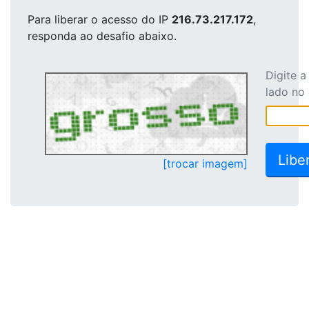
Para liberar o acesso
do IP
216.73.217.172
,
responda ao desafio abaixo.
Digite 
lado no
[trocar imagem]