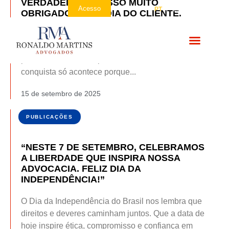
VERDADEIRAS. NOSSO MUITO
Contato
Acesso
PT
EN
ES
OBRIGADO! FELIZ DIA DO CLIENTE.
Cada cliente é único e nos inspira em inovar,
transformar e crescer a cada dia.Mais do que
parceiros, vocês são parte da nossa história e cada
conquista só acontece porque...
15 de setembro de 2025
PUBLICAÇÕES
“NESTE 7 DE SETEMBRO, CELEBRAMOS
A LIBERDADE QUE INSPIRA NOSSA
ADVOCACIA. FELIZ DIA DA
INDEPENDÊNCIA!”
O Dia da Independência do Brasil nos lembra que
direitos e deveres caminham juntos. Que a data de
hoje inspire ética, compromisso e confiança em