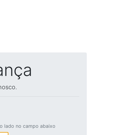
ança
nosco.
ao lado no campo abaixo