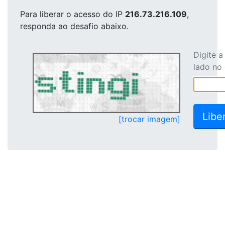
Para liberar o acesso
do IP
216.73.216.109
,
responda ao desafio abaixo.
Digite 
lado no
[trocar imagem]