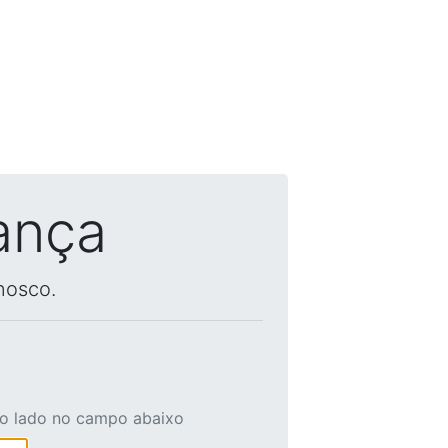
ança
nosco.
ao lado no campo abaixo