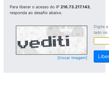
Para liberar o acesso
do IP
216.73.217.143
,
responda ao desafio abaixo.
Digite 
lado no
[trocar imagem]