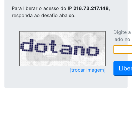
Para liberar o acesso
do IP
216.73.217.148
,
responda ao desafio abaixo.
Digite 
lado no
[trocar imagem]