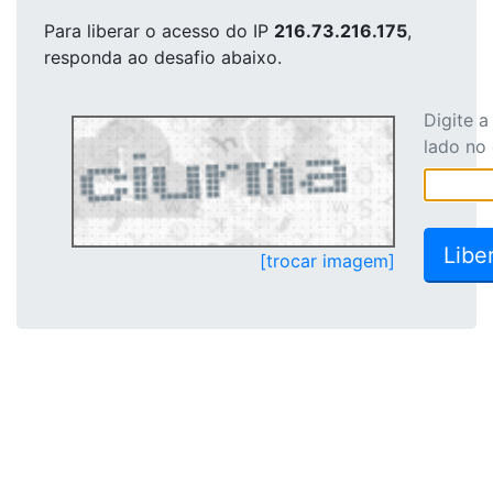
Para liberar o acesso
do IP
216.73.216.175
,
responda ao desafio abaixo.
Digite 
lado no
[trocar imagem]