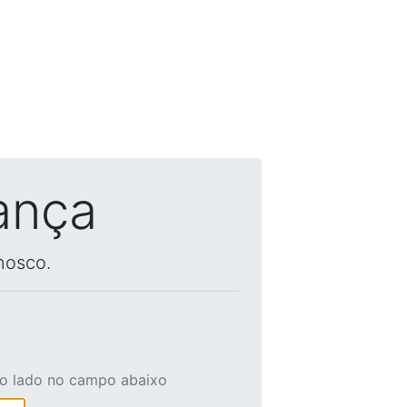
ança
nosco.
ao lado no campo abaixo