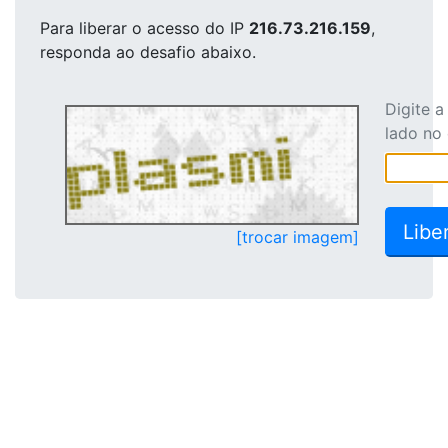
Para liberar o acesso
do IP
216.73.216.159
,
responda ao desafio abaixo.
Digite 
lado no
[trocar imagem]