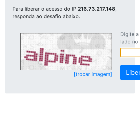
Para liberar o acesso
do IP
216.73.217.148
,
responda ao desafio abaixo.
Digite 
lado no
[trocar imagem]