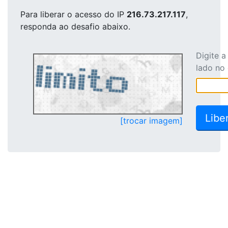
Para liberar o acesso
do IP
216.73.217.117
,
responda ao desafio abaixo.
Digite 
lado no
[trocar imagem]